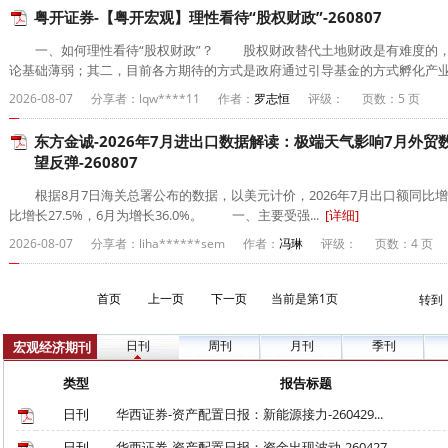
粤开证券-【粤开宏观】理性看待“股权财政”-260807
一、如何理性看待“股权财政”？ 股权财政替代土地财政是有难度的，
论基础薄弱；其二，目前各方期待的方式是政府通过引导基金的方式孵化产业，
2026-08-07
分享者：lqw****11
作者：
罗志恒
评级：
页数：5 页
东方金诚-2026年7月进出口数据解读：极端天气影响7月外贸
望反弹-260807
根据8月7日海关总署公布的数据，以美元计价，2026年7月出口额同比增长23
比增长27.5%，6月为增长36.0%。 一、主要受强...
[详细]
2026-08-07
分享者：liha******sem
作者：
冯琳
评级：
页数：4 页
首页
上一页
下一页
当前是第1页
转到
日刊
周刊
月刊
季刊
宏观经济期刊
类型
报告标题
日刊
华西证券-资产配置日报：新能源接力-260429...
日刊
华西证券-资产配置日报：资金出现波动-260427...