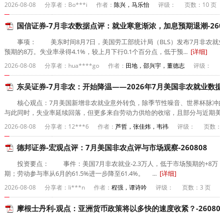
2026-08-08
分享者：Bo***i
作者：
陈兴，马乐怡
评级：
页数：10 页
国信证券-7月非农数据点评：就业寒意渐浓，加息预期退潮-260
事项： 美东时间8月7日，美国劳工部统计局（BLS）发布7月非农就业
预期的8万。失业率录得4.1%，较上月下行0.1个百分点，低于预...
[详细]
2026-08-08
分享者：hua****go
作者：
田地，邵兴宇，董德志
评级：
东吴证券-7月非农：开始降温——2026年7月美国非农就业数据点
核心观点：7月美国新增非农就业意外转负，除季节性噪音、世界杯脉冲
与此同时，失业率延续回落，但更多来自劳动力供给的收缩，且部分与近期美国
2026-08-08
分享者：12***6
作者：
芦哲，张佳炜，韦祎
评级：
页数：
德邦证券-宏观点评：7月美国非农点评与市场观察-260808
投资要点： 事件：美国7月非农就业-2.3万人，低于市场预期的+8万；失
期；劳动参与率从6月的61.5%进一步降至61.4%。 ...
[详细]
2026-08-08
分享者：li***n
作者：
程强，谭诗吟
评级：
页数：3 页
摩根士丹利-观点：亚洲货币政策将以多快的速度收紧？-26080