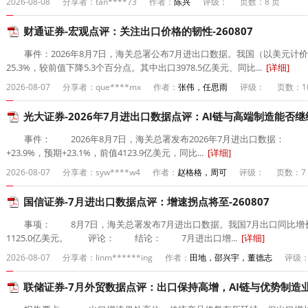
2026-08-08
分享者：tan****73
作者：
陈兴
评级：
页数：8 页
财通证券-宏观点评：关注出口价格的韧性-260807
事件：2026年8月7日，海关总署公布7月进出口数据。我国（以美元计价
25.3%，较前值下降5.3个百分点。其中出口3978.5亿美元、同比...
[详细]
2026-08-07
分享者：que****mx
作者：
张伟，任思雨
评级：
页数：1
光大证券-2026年7月进出口数据点评：AI链与高端制造能否继续
事件： 2026年8月7日，海关总署发布2026年7月进出口数据： 【1
+23.9%，预期+23.1%，前值4123.9亿美元，同比...
[详细]
2026-08-07
分享者：syw****w4
作者：
赵格格，周可
评级：
页数：7
国信证券-7月进出口数据点评：增速拐点将至-260807
事项： 8月7日，海关总署发布7月进出口数据。我国7月出口同比增长23
1125.0亿美元。 评论： 结论： 7月进出口增...
[详细]
2026-08-07
分享者：linm******ing
作者：
田地，邵兴宇，董德志
评级
联储证券-7月外贸数据点评：出口保持高增，AI链与优势制造业继