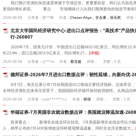
我们预计亚洲的加息速度将慢于市场定价。更重要的是，我们认为加息具
更强的增长表现。 要点 市场继续计入比我们预测更快的加息节奏和更高
2026-08-08
分享者：曾**锋
作者：
Chetan Ahya，甘永康，张乐然
评级
北京大学国民经济研究中心-进出口点评报告：“高技术”产品
行-260807
2026年7月，按美元计价，中国进出口总额6832.0亿美元，同比增长25.3
长23.9%；进口总额2853.5亿美元，同比增长27...
[详细]
2026-08-08
分享者：cj***w
作者：
蔡含篇
评级：
页数：6 页
德邦证券-2026年7月进出口数据点评：韧性延续，向新向优-26
8月7日，海关总署公布7月份我国进出口领域主要经济指标。总体而言，
全球经济增长总体承压背景下，我国国际经济循环保持较强韧性。从商品结构看
2026-08-08
分享者：tsda******n.c
作者：
程强
评级：
页数：5 页
华福证券-7月美国非农就业数据点评：美国就业降温加速-2608
投资要点： 新增非农就业环比转负。7月美国新增非农就业环比大幅转负
人，稍早公布的7月ADP新增就业同样显现降温迹象。同时非农历史数据大...