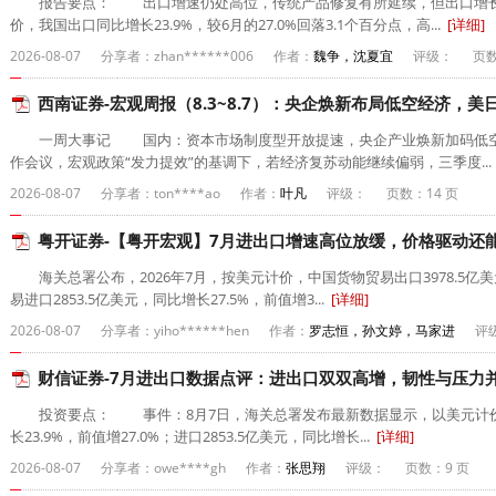
报告要点： 出口增速仍处高位，传统产品修复有所延续，但出口增长仍
价，我国出口同比增长23.9%，较6月的27.0%回落3.1个百分点，高...
[详细]
2026-08-07
分享者：zhan******006
作者：
魏争，沈夏宜
评级：
页数
西南证券-宏观周报（8.3~8.7）：央企焕新布局低空经济，美日
一周大事记 国内：资本市场制度型开放提速，央企产业焕新加码低空经济
作会议，宏观政策“发力提效”的基调下，若经济复苏动能继续偏弱，三季度...
2026-08-07
分享者：ton****ao
作者：
叶凡
评级：
页数：14 页
粤开证券-【粤开宏观】7月进出口增速高位放缓，价格驱动还能持
海关总署公布，2026年7月，按美元计价，中国货物贸易出口3978.5亿美元
易进口2853.5亿美元，同比增长27.5%，前值增3...
[详细]
2026-08-07
分享者：yiho******hen
作者：
罗志恒，孙文婷，马家进
评
财信证券-7月进出口数据点评：进出口双双高增，韧性与压力并存-
投资要点： 事件：8月7日，海关总署发布最新数据显示，以美元计价，7
长23.9%，前值增27.0%；进口2853.5亿美元，同比增长...
[详细]
2026-08-07
分享者：owe****gh
作者：
张思翔
评级：
页数：9 页