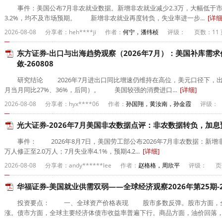
事件：美国公布7月非农就业数据。新增非农就业减少2.3万，大幅低于市场
3.2%，均不及市场预期。 新增非农就业再度转负，失业率进一步...
[详细
2026-08-08
分享者：heh****ji
作者：
何宁，潘纬桢
评级：
页数：11 
东方证券-出口与出海趋势观察（2026年7月）：美国补库需
敛-260808
研究结论 2026年7月进出口同比增速仍维持在高位，美元口径下，出口和进
月当月同比27%、36%，后同）。 美国较强的消费进口...
[详细]
2026-08-08
分享者：hyx****06
作者：
孙国翔，黄汝南，孙金霞
评级：
光大证券-2026年7月美国非农数据点评：非农数据转负，加息预
事件： 2026年8月7日，美国劳工部公布2026年7月非农数据：新增非农就
万人修正至2.0万人；7月失业率4.1%，预期4.2...
[详细]
2026-08-08
分享者：andy******lee
作者：
赵格格，周欣平
评级：
页
华福证券-美国就业供需双弱——全球经济观察2026年第25期-26
投资要点： 一、全球资产价格表现 股市多数反弹。股市方面，全
涨。债市方面，全球主要经济体债市收益率普遍下行。商品方面，油价回落，而