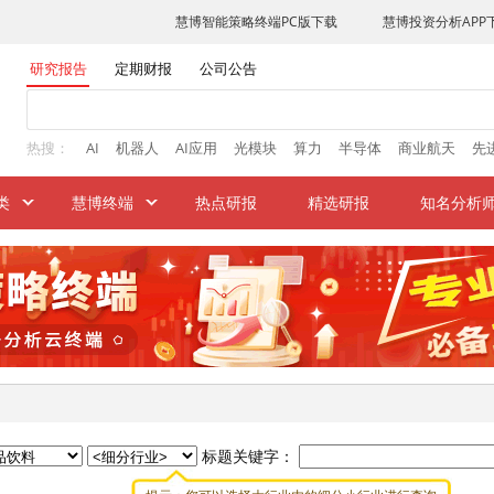
研究报告
定期财报
公司公告
热搜：
AI
机器人
AI应用
光模块
算力
半导体
商业航天
先
类
慧博终端
热点研报
精选研报
知名分析
标题关键字：