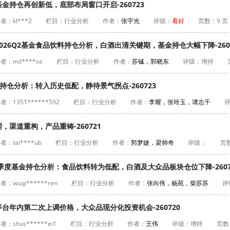
金持仓再创新低，底部布局窗口开启-260723
者：kl***2
栏目：行业分析
作者：
张宇光
评级：
看好
页数：9 页
26Q2基金食品饮料持仓分析，白酒出清关键期，基金持仓大幅下降-2607
者：mil****se
栏目：行业分析
作者：
苏铖，郭晓东
评级：
增持
金持仓分析：转入历史低配，静待景气拐点-260723
者：1351******592
栏目：行业分析
作者：
李耀，张玲玉，谭志千
渠道重构，产品重铸-260721
者：tai****ub
栏目：行业分析
作者：
郭梦婕，梁帅奇
评级：
页数
二季度基金持仓分析：食品饮料转为低配，白酒及大众品板块仓位下降-2607
者：wuqi******ren
栏目：行业分析
作者：
张向伟，杨苑，柴苏苏
评
台年内第二次上调价格，大众品现分化投资机会-260720
者：shus******ei1
栏目：行业分析
作者：
王伟
评级：
增持
页数