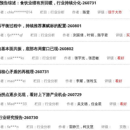
绩预告综述：食饮业绩有所回暖，行业持续分化-260731
者：chlo******014
栏目：行业分析
作者：
陈雯
评级：
强于大市
平衡过程中，持续推荐禀赋标的配置-260801
者：fjn****qf
栏目：行业分析
作者：
刘宸倩，叶韬，陈宇君
评级：
买
基本面共振，底部布局窗口已现-260802
者：ssk****ks
栏目：行业分析
作者：
张宇光，张思敏
评级：
看好
心矛盾的再梳理-260731
者：mao****ei
栏目：行业分析
作者：
李耀，张玲玉
评级：
看好
拐点逐步兑现，看好上下游产业机会-260729
者：Mad****33
栏目：行业分析
作者：
吴文德，任金星
评级：
看好
业研究报告-260730
者：fa***n
栏目：行业分析
作者：
雷静兰，柯文慧
评级：
页数：