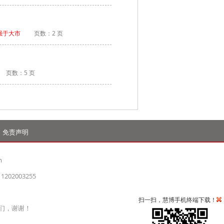
强于大市
页数：2 页
页数：5 页
免责声明
m
1202003255
扫一扫，慧博手机终端下载！
们，谢谢！