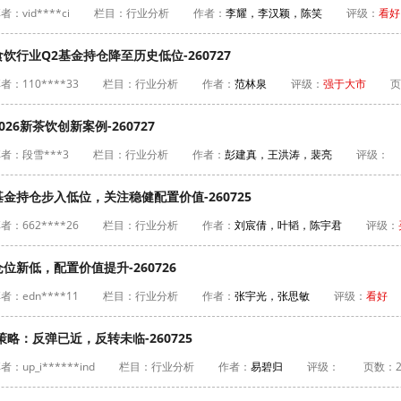
者：vid****ci
栏目：行业分析
作者：
李耀，李汉颖，陈笑
评级：
看好
行业Q2基金持仓降至历史低位-260727
者：110****33
栏目：行业分析
作者：
范林泉
评级：
强于大市
页
6新茶饮创新案例-260727
者：段雪***3
栏目：行业分析
作者：
彭建真，王洪涛，裴亮
评级：
金持仓步入低位，关注稳健配置价值-260725
者：662****26
栏目：行业分析
作者：
刘宸倩，叶韬，陈宇君
评级：
新低，配置价值提升-260726
者：edn****11
栏目：行业分析
作者：
张宇光，张思敏
评级：
看好
策略：反弹已近，反转未临-260725
：up_i******ind
栏目：行业分析
作者：
易碧归
评级：
页数：2