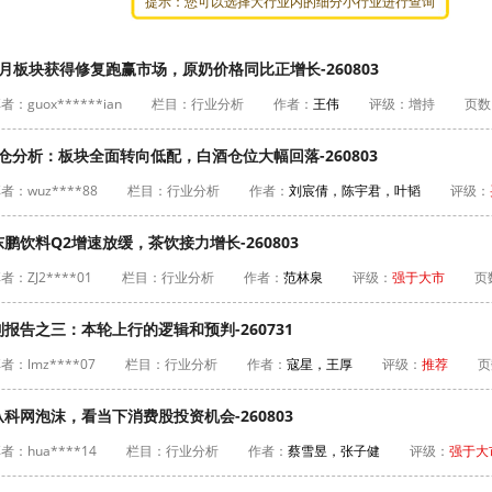
提示：您可以选择大行业内的细分小行业进行查询
月板块获得修复跑赢市场，原奶价格同比正增长-260803
者：guox******ian
栏目：行业分析
作者：
王伟
评级：
增持
页数
仓分析：板块全面转向低配，白酒仓位大幅回落-260803
者：wuz****88
栏目：行业分析
作者：
刘宸倩，陈宇君，叶韬
评级：
饮料Q2增速放缓，茶饮接力增长-260803
者：ZJ2****01
栏目：行业分析
作者：
范林泉
评级：
强于大市
页
报告之三：本轮上行的逻辑和预判-260731
者：lmz****07
栏目：行业分析
作者：
寇星，王厚
评级：
推荐
页
科网泡沫，看当下消费股投资机会-260803
者：hua****14
栏目：行业分析
作者：
蔡雪昱，张子健
评级：
强于大