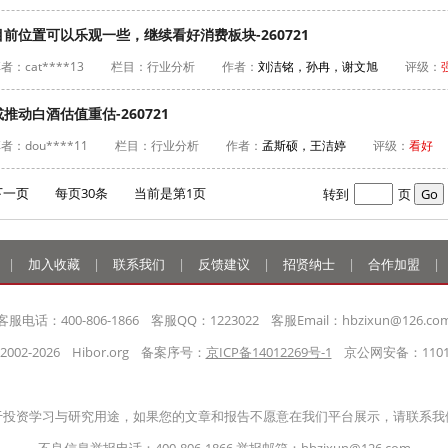
前位置可以乐观一些，继续看好消费板块-260721
者：cat****13
栏目：行业分析
作者：
刘洁铭，孙冉，谢文旭
评级：
动白酒估值重估-260721
者：dou****11
栏目：行业分析
作者：
孟斯硕，王洁婷
评级：
看好
下一页
每页30条 当前是第1页
转到
页
|
加入收藏
|
联系我们
|
反馈建议
|
招贤纳士
|
合作加盟
|
客服电话：400-806-1866    客服QQ：1223022    客服Email：hbzixun@126.co
2002-2026    Hibor.org    备案序号：
京ICP备14012269号-1
    京公网安备：1101
于投资学习与研究用途，如果您的文章和报告不愿意在我们平台展示，请联系我