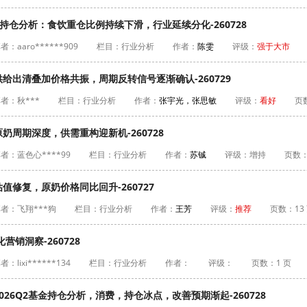
金持仓分析：食饮重仓比例持续下滑，行业延续分化-260728
者：aaro******909
栏目：行业分析
作者：
陈雯
评级：
强于大市
给出清叠加价格共振，周期反转信号逐渐确认-260729
者：秋***
栏目：行业分析
作者：
张宇光，张思敏
评级：
看好
页
奶周期深度，供需重构迎新机-260728
者：蓝色心****99
栏目：行业分析
作者：
苏铖
评级：
增持
页数：
修复，原奶价格同比回升-260727
者：飞翔***狗
栏目：行业分析
作者：
王芳
评级：
推荐
页数：13
营销洞察-260728
：lixi******134
栏目：行业分析
作者：
评级：
页数：1 页
26Q2基金持仓分析，消费，持仓冰点，改善预期渐起-260728