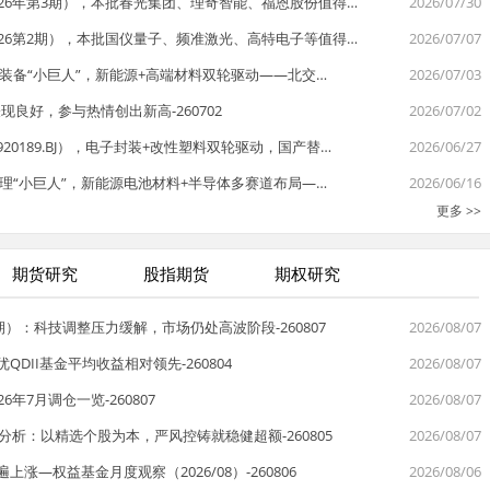
026年第3期），本批春光集团、理奇智能、福恩股份值得…
2026/07/30
026第2期），本批国仪量子、频准激光、高特电子等值得…
2026/07/07
体装备“小巨人”，新能源+高端材料双轮驱动——北交…
2026/07/03
现良好，参与热情创出新高-260702
2026/07/02
0189.BJ），电子封装+改性塑料双轮驱动，国产替…
2026/06/27
处理“小巨人”，新能源电池材料+半导体多赛道布局—…
2026/06/16
更多 >>
期货研究
股指期货
期权研究
期）：科技调整压力缓解，市场仍处高波阶段-260807
2026/08/07
DII基金平均收益相对领先-260804
2026/08/07
年7月调仓一览-260807
2026/08/07
分析：以精选个股为本，严风控铸就稳健超额-260805
2026/08/07
—权益基金月度观察（2026/08）-260806
2026/08/06