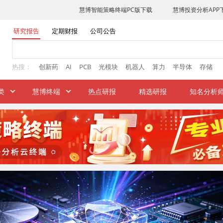
研究报告
定期财报
公司公告
热搜：
创新药
AI
PCB
光模块
机器人
算力
半导体
存储
类
慧博终端
热点研报
精选研报
知名分析