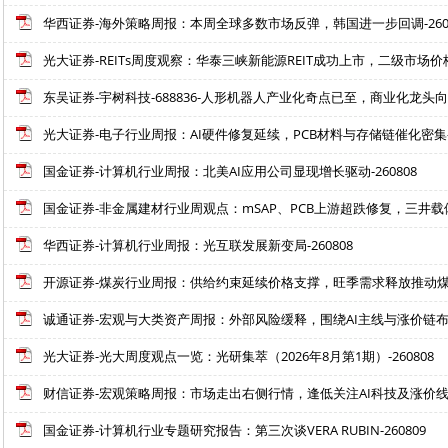
华西证券-海外策略周报：本周全球多数市场反弹，韩国进一步回调-2608
光大证券-REITs周度观察：华泰三峡新能源REIT成功上市，二级市场价格重
东吴证券-宇树科技-688836-人形机器人产业化奇点已至，商业化龙头向AGI迈
光大证券-电子行业周报：AI硬件修复延续，PCB材料与存储链催化密集-2
国金证券-计算机行业周报：北美AI应用公司显现增长驱动-260808
国金证券-非金属建材行业周观点：mSAP、PCB上游超跌修复，三井载体铜
华西证券-计算机行业周报：光互联发展新变局-260808
开源证券-煤炭行业周报：供给约束延续价格支撑，旺季需求释放推动煤价上
诚通证券-宏观与大类资产周报：外部风险缓释，围绕AI主线与涨价链布局-
光大证券-光大周度观点一览：光研集萃（2026年8月第1期）-260808
财信证券-宏观策略周报：市场走出右侧行情，逢低关注AI科技及涨价线-2
国金证券-计算机行业专题研究报告：第三次谈VERA RUBIN-260809