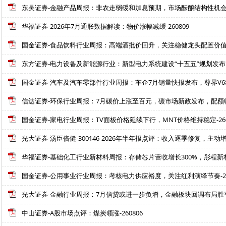
东吴证券-金融产品周报：非农走弱缓和加息预期，市场酝酿结构性机会-2
华福证券-2026年7月通胀数据解读：物价涨幅减缓-260809
国金证券-食品饮料行业周报：高端酒批价回升，关注稳健龙头配置价值-2
东方证券-电力设备及新能源行业：新型电力系统建设“十五五”规划发布，
国金证券-汽车及汽车零部件行业周报：车企7月销量快报发布，尊界V680/V
信达证券-环保行业周报：7月碳价上涨至百元，碳市场新政发布，配额收紧
国金证券-家电行业周报：TV面板价格延续下行，MNT价格维持稳定-260
光大证券-汤臣倍健-300146-2026年半年报点评：收入逐季修复，主动增投
华福证券-基础化工行业新材料周报：存储芯片营收增长300%，彤程新材H股
国金证券-公用事业行业周报：考核电力供应裕度，关注红利演绎节奏-26
光大证券-金融行业周报：7月信贷或进一步负增，金融板块回调布局胜率更高
中山证券-A股市场点评：煤炭领涨-260806