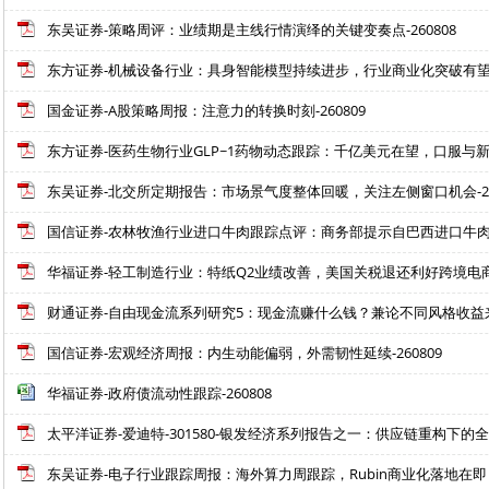
东吴证券-策略周评：业绩期是主线行情演绎的关键变奏点-260808
东方证券-机械设备行业：具身智能模型持续进步，行业商业化突破有望加速
国金证券-A股策略周报：注意力的转换时刻-260809
东方证券-医药生物行业GLP~1药物动态跟踪：千亿美元在望，口服与新品接力
东吴证券-北交所定期报告：市场景气度整体回暖，关注左侧窗口机会-26
国信证券-农林牧渔行业进口牛肉跟踪点评：商务部提示自巴西进口牛肉配额
华福证券-轻工制造行业：特纸Q2业绩改善，美国关税退还利好跨境电商-2
财通证券-自由现金流系列研究5：现金流赚什么钱？兼论不同风格收益来源-
国信证券-宏观经济周报：内生动能偏弱，外需韧性延续-260809
华福证券-政府债流动性跟踪-260808
太平洋证券-爱迪特-301580-银发经济系列报告之一：供应链重构下的全球
东吴证券-电子行业跟踪周报：海外算力周跟踪，Rubin商业化落地在即，看