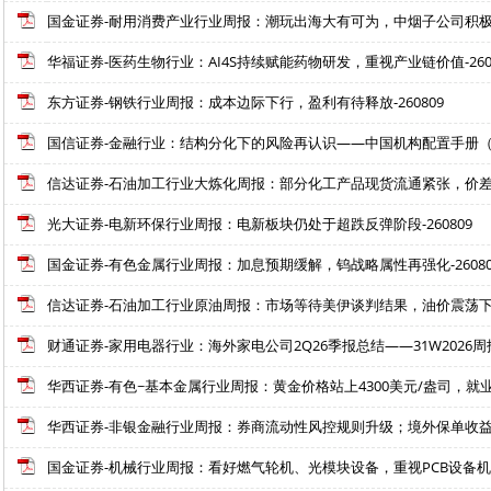
国金证券-耐用消费产业行业周报：潮玩出海大有可为，中烟子公司积极布局新
华福证券-医药生物行业：AI4S持续赋能药物研发，重视产业链价值-260
东方证券-钢铁行业周报：成本边际下行，盈利有待释放-260809
国信证券-金融行业：结构分化下的风险再认识——中国机构配置手册（202
信达证券-石油加工行业大炼化周报：部分化工产品现货流通紧张，价差明显
光大证券-电新环保行业周报：电新板块仍处于超跌反弹阶段-260809
国金证券-有色金属行业周报：加息预期缓解，钨战略属性再强化-26080
信达证券-石油加工行业原油周报：市场等待美伊谈判结果，油价震荡下跌-
财通证券-家用电器行业：海外家电公司2Q26季报总结——31W2026周报-
华西证券-有色~基本金属行业周报：黄金价格站上4300美元/盎司，就业
华西证券-非银金融行业周报：券商流动性风控规则升级；境外保单收益征税
国金证券-机械行业周报：看好燃气轮机、光模块设备，重视PCB设备机会-